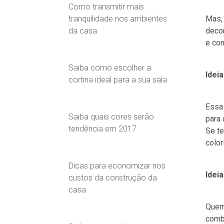
Como transmitir mais
tranquilidade nos ambientes
Mas, 
da casa
decor
e com
Saiba como escolher a
Idei
cortina ideal para a sua sala
Essa 
Saiba quais cores serão
para 
tendência em 2017
Se te
color
Dicas para economizar nos
Idei
custos da construção da
casa
Quem 
comb