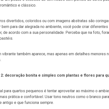
romântico e clássico.
os divertidos, coloridos ou com imagens abstratas são coringa
r bem para dar alegrada no ambiente, você pode criar diferent
r, de acordo com a sua personalidade. Perceba que na foto, for
pastéis.
m vibrante também aparece, mas apenas em detalhes menores na
.
a 2: decoração bonita e simples com plantas e flores para 
al para quartos pequenos é tentar aproveitar ao máximo o ambie
mais prática e confortável. Usar tons neutros como o branco p
e antigo e que funciona sempre.