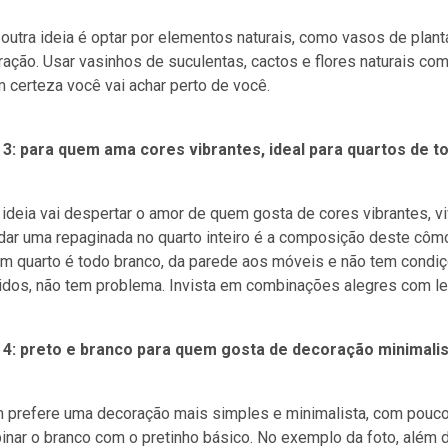
outra ideia é optar por elementos naturais, como vasos de plant
ação. Usar vasinhos de suculentas, cactos e flores naturais co
 certeza você vai achar perto de você.
a 3: para quem ama cores vibrantes, ideal para quartos de 
ideia vai despertar o amor de quem gosta de cores vibrantes, v
dar uma repaginada no quarto inteiro é a composição deste côm
m quarto é todo branco, da parede aos móveis e não tem condiç
idos, não tem problema. Invista em combinações alegres com l
a 4: preto e branco para quem gosta de decoração minimali
prefere uma decoração mais simples e minimalista, com poucos a
inar o branco com o pretinho básico. No exemplo da foto, além