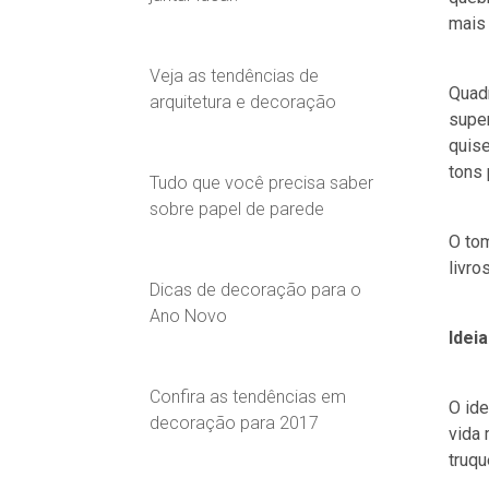
mais 
Veja as tendências de
Quadr
arquitetura e decoração
supe
quise
tons 
Tudo que você precisa saber
sobre papel de parede
O to
livros
Dicas de decoração para o
Ano Novo
Idei
Confira as tendências em
O ide
decoração para 2017
vida 
truqu