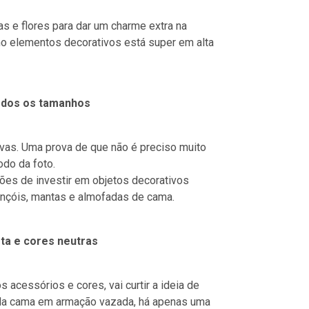
as e flores para dar um charme extra na
mo elementos decorativos está super em alta
todos os tamanhos
ivas. Uma prova de que não é preciso muito
odo da foto.
ões de investir em objetos decorativos
ençóis, mantas e almofadas de cama.
sta e cores neutras
cessórios e cores, vai curtir a ideia de
 da cama em armação vazada, há apenas uma