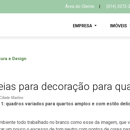
Área do Cliente
|
(014) 3372-
EMPRESA
IMÓVEIS
tura e Design
eias para decoração para qu
Cibele Martins
a 1: quadros variados para quartos amplos e com estilo del
mbiente todo trabalhado no branco como esse da imagem, que vã
rar um pouco o excesso de tom neutro com pontos de cores pas