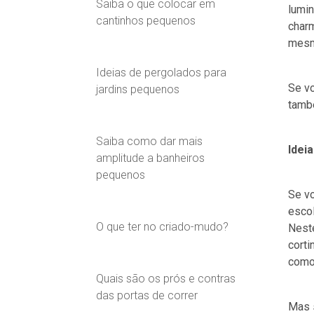
Saiba o que colocar em
lumi
cantinhos pequenos
charm
mesm
Ideias de pergolados para
Se vo
jardins pequenos
tamb
Saiba como dar mais
Idei
amplitude a banheiros
pequenos
Se v
escol
O que ter no criado-mudo?
Nest
corti
como 
Quais são os prós e contras
das portas de correr
Mas s