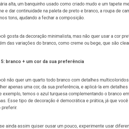
nária alta, um banquinho usado como criado mudo e um tapete m
e e dar continuidade na paleta de preto e branco, a roupa de 
os tons, ajudando a fechar a composição.
cê gosta da decoração minimalista, mas não quer usar a cor pret
ém das variações do branco, como creme ou bege, que são clean
a 5: branco + um cor da sua preferência
ocê não quer um quarto todo branco com detalhes multicolorido
her apenas uma cor, da sua preferência, e aplicá-la em detalhes
e exemplo, temos o azul turquesa complementando o branco em
nas. Esse tipo de decoração é democrática e prática, já que você
preferir.
e ainda assim quiser ousar um pouco, experimente usar diferent