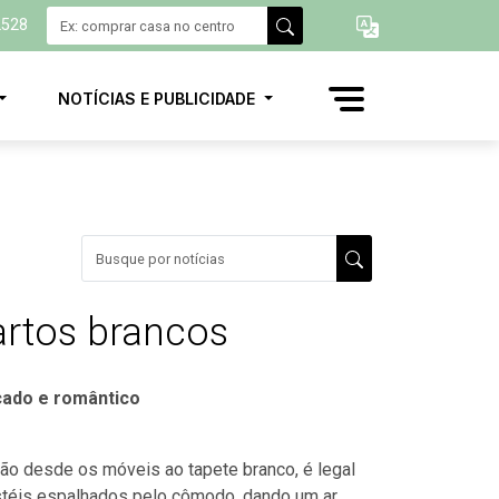
2528
NOTÍCIAS E PUBLICIDADE
artos brancos
icado e romântico
o desde os móveis ao tapete branco, é legal
téis espalhados pelo cômodo, dando um ar