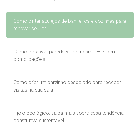
Como pintar azulejos de banheiros e cozinhas para
renovar seu lar
Como emassar parede você mesmo – e sem
complicações!
Como criar um barzinho descolado para receber
visitas na sua sala
Tijolo ecológico: saiba mais sobre essa tendência
construtiva sustentável