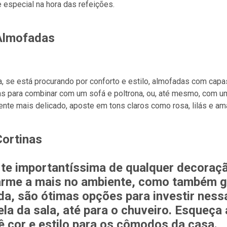
 especial na hora das refeições.
Almofadas
, se está procurando por conforto e estilo, almofadas com capa
s para combinar com um sofá e poltrona, ou, até mesmo, com um
nte mais delicado, aposte em tons claros como rosa, lilás e am
Cortinas
te importantíssima de qualquer decoraçã
rme a mais no ambiente, como também ga
da, são ótimas opções para investir ness
ela da sala, até para o chuveiro. Esqueça
ê cor e estilo para os cômodos da casa.