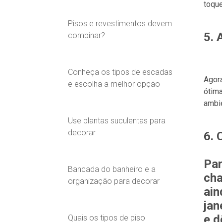
toque
Pisos e revestimentos devem
5. 
combinar?
Conheça os tipos de escadas
Agora
e escolha a melhor opção
ótima
ambie
Use plantas suculentas para
decorar
6. 
Par
Bancada do banheiro e a
cha
organização para decorar
ain
jan
e d
Quais os tipos de piso