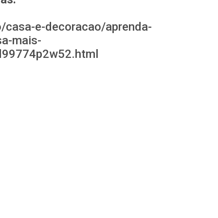
lo/casa-e-decoracao/aprenda-
sa-mais-
d99774p2w52.html