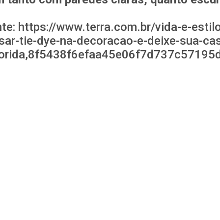
te: https://www.terra.com.br/vida-e-esti
sar-tie-dye-na-decoracao-e-deixe-sua-ca
lorida,8f5438f6efaa45e06f7d737c57195