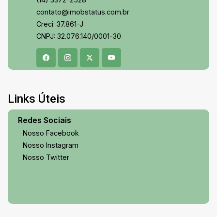
contato@imobstatus.com.br
Creci: 37.861-J
CNPJ: 32.076.140/0001-30
Links Úteis
Redes Sociais
Nosso Facebook
Nosso Instagram
Nosso Twitter