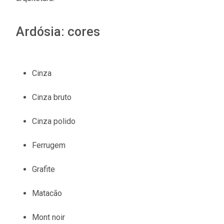
Ardósia: cores
Cinza
Cinza bruto
Cinza polido
Ferrugem
Grafite
Matacão
Mont noir