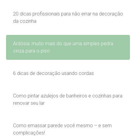
20 dicas profissionais para não errar na decoração
da cozinha
Ardósia: muito mais do que uma simples pedra
cinza para o piso
6 dicas de decoração usando cordas
Como pintar azulejos de banheiros e cozinhas para
renovar seu lar
Como emassar parede você mesmo – e sem
complicações!