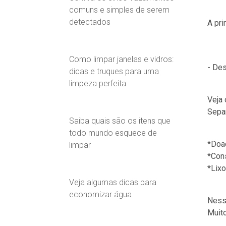
comuns e simples de serem
detectados
A pri
Como limpar janelas e vidros:
- De
dicas e truques para uma
limpeza perfeita
Veja 
Sepa
Saiba quais são os itens que
todo mundo esquece de
*Doa
limpar
*Con
*Lixo
Veja algumas dicas para
economizar água
Ness
Muit