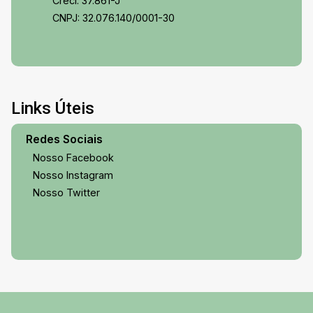
Creci: 37.861-J
CNPJ: 32.076.140/0001-30
Links Úteis
Redes Sociais
Nosso Facebook
Nosso Instagram
Nosso Twitter