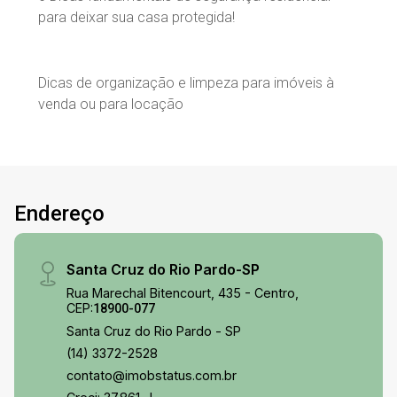
para deixar sua casa protegida!
Dicas de organização e limpeza para imóveis à
venda ou para locação
Endereço
Santa Cruz do Rio Pardo-SP
Rua Marechal Bitencourt, 435 - Centro,
CEP:
18900-077
Santa Cruz do Rio Pardo - SP
(14) 3372-2528
contato@imobstatus.com.br