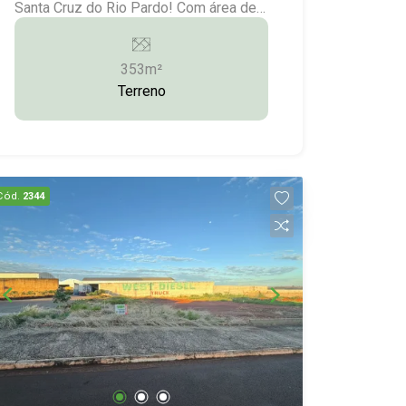
Santa Cruz do Rio Pardo! Com área de
352,59 m² Consulte-nos para maiores
informações: (14) 3372-2528 / (14)
353m²
99743-9789
Terreno
Cód.
2344