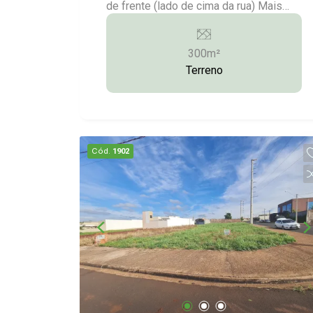
de frente (lado de cima da rua) Mais
informações:(14)9.9743-9789/9.9613-
5228/3372-2528
300m²
Terreno
Cód.
1902