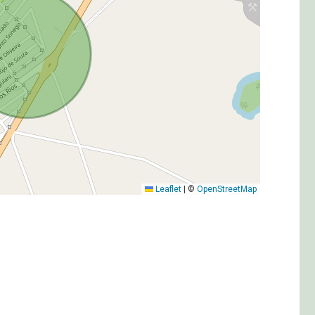
Leaflet
|
©
OpenStreetMap