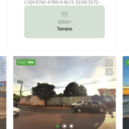
(14)9.9743-9789/9.9613-5228/3372-
2528
300m²
Terreno
Cód.
1866