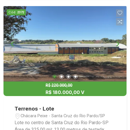
Cód.
2372
R$ 220.000,00
R$ 180.000,00 V
Terrenos - Lote
Chácara Peixe - Santa Cruz do Rio Pardo/SP
Lote no centro de Santa Cruz do Rio Pardo-SP
Área de 325,00 m²; 13,00 metros de testada;