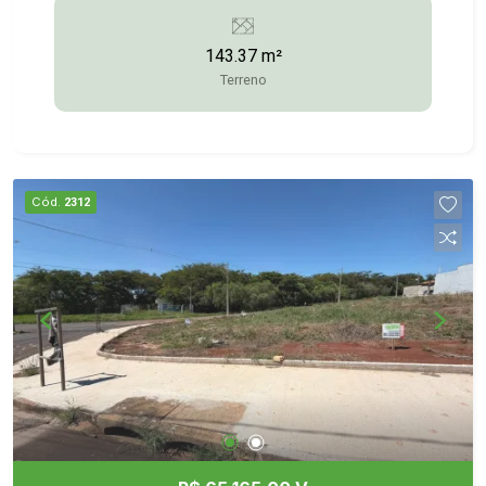
5228/3372-2528
143.37 m²
Terreno
Cód.
2312