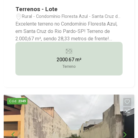
Terrenos - Lote
Rural - Condomínio Floresta Azul - Santa Cruz do
Rio Pardo/SP
Excelente terreno no Condomínio Floresta Azul,
em Santa Cruz do Rio Pardo-SP! Terreno de
2.000,67 m², sendo 28,33 metros de frente!
Galpão amplo com cobertura metálica, banheiro,
instalação elétrica e hidráulica completa; Estufa
2000.67 m²
com toda estrutura para horticultura; Localização
Terreno
formidável; Documentação em ordem! Aceitamos
financiamento/consórcio imobiliário! Mais
informações: (14) 3372-2528 / (14) 99743-9789
(vendas) / (14) 3372-1790 /
vendas@imobstatus.com.br
Cód.
2349