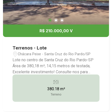
R$ 210.000,00 V
Terrenos - Lote
Chácara Peixe - Santa Cruz do Rio Pardo/SP
Lote no centro de Santa Cruz do Rio Pardo-SP
Área de 380,18 m²; 14,15 metros de testada;
Excelente investimento! Consulte-nos para
maiores informações: (14) 3372-2528 / (14)
3372-1790 / (14) 99613-5228 (Locação) / (14)
380.18 m²
99743-9789 (Vendas) /
Terreno
vendas@imobstatus.com.br