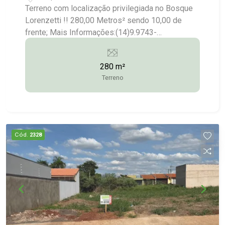
Terreno com localização privilegiada no Bosque
Lorenzetti !! 280,00 Metros² sendo 10,00 de
frente; Mais Informações:(14)9.9743-
9789/9.9613-5228/3372-2528
280 m²
Terreno
Cód.
2328