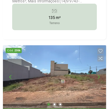
Metros²; Mais Informações:(14)9.9743-
9789/9.9613-5228/3372-2528
135 m²
Terreno
Cód.
2306