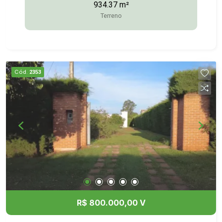
934.37 m²
Terreno
Cód.
2353
R$ 800.000,00 V