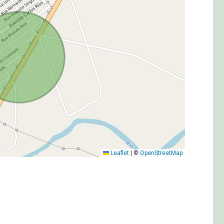
Leaflet
|
©
OpenStreetMap