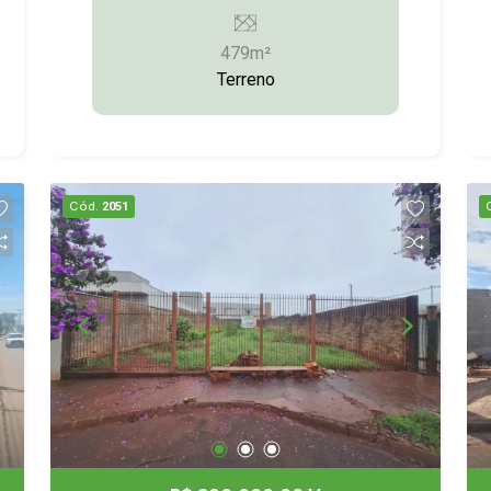
Informações:(14)9.9743-9789/9.9613-
5228/3372-2528
479m²
Terreno
Cód.
2051