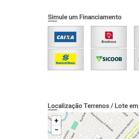
Simule um Financiamento
Localização Terrenos / Lote em
+
−