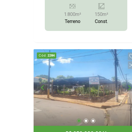
01 Suíte nos fundos; Varanda em fase
de acabamento; Mais Informações:
1.800m²
150m²
(14)9.9743-9789/9.9613-5228/3372-
Terreno
Const.
2528
Cód.
2284