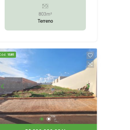
9789/9.9613-5228/3372-2528
803m²
Terreno
Cód.
1581