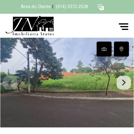
Área do Cliente
|
(014) 3372-2528