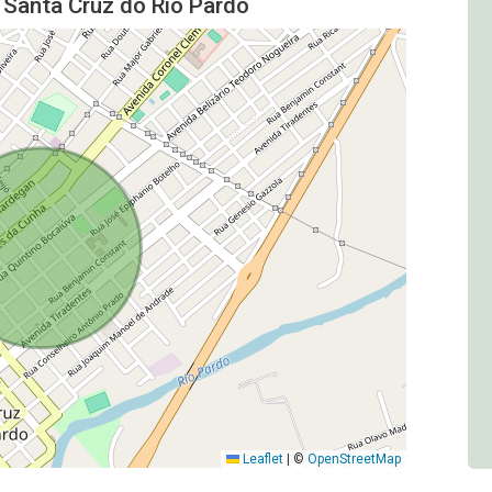
 Santa Cruz do Rio Pardo
Leaflet
|
©
OpenStreetMap