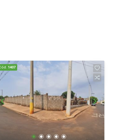
Cód.
1407