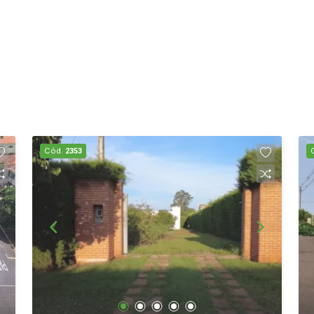
Cód.
2353