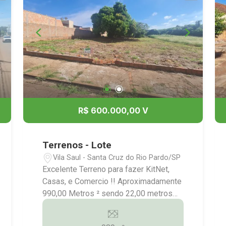
vendas@imobstatus.com.br
R$ 600.000,00 V
Terrenos - Lote
Vila Saul - Santa Cruz do Rio Pardo/SP
Excelente Terreno para fazer KitNet,
Casas, e Comercio !! Aproximadamente
990,00 Metros ² sendo 22,00 metros
de frente Mais Informação:(14)9.9743-
9789/9.9613-5228/3372-2528