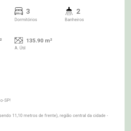
3
2
Dormitórios
Banheiros
²
135.90 m²
A. Útil
do-SP!
ndo 11,10 metros de frente), região central da cidade -