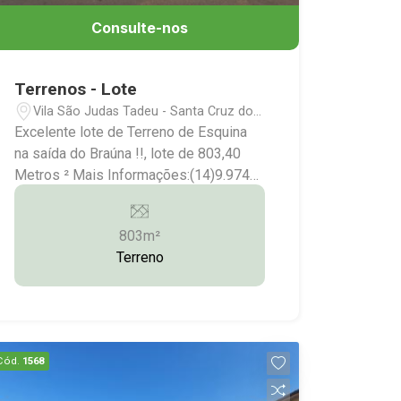
Consulte-nos
Terrenos - Lote
Vila São Judas Tadeu - Santa Cruz do
Rio Pardo/SP
Excelente lote de Terreno de Esquina
na saída do Braúna !!, lote de 803,40
Metros ² Mais Informações:(14)9.9743-
9789/9.9613-5228/3372-2528
803m²
Terreno
Cód.
1568