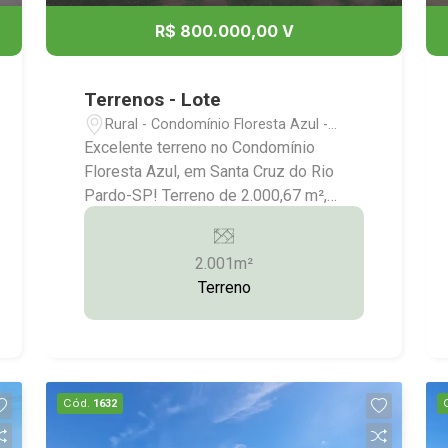
R$ 800.000,00 V
Terrenos - Lote
Rural - Condomínio Floresta Azul -
Santa Cruz do Rio Pardo/SP
Excelente terreno no Condomínio
Floresta Azul, em Santa Cruz do Rio
Pardo-SP! Terreno de 2.000,67 m²,
sendo 28,33 metros de frente! Galpão
amplo com cobertura metálica,
2.001m²
banheiro, instalação elétrica e hidráulica
Terreno
completa; Estufa com toda estrutura
para horticultura; Localização
formidável; Documentação em ordem!
Aceitamos financiamento/consórcio
imobiliário! Mais informações: (14)
Cód.
1632
3372-2528 / (14) 99743-9789 (vendas)
/ (14) 3372-1790 /