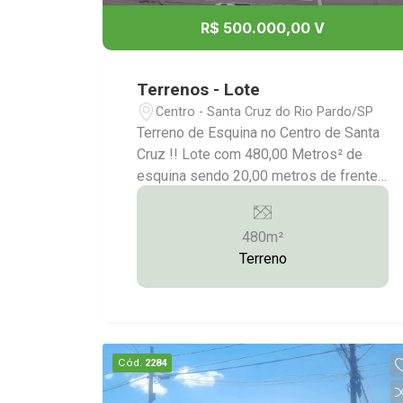
R$ 500.000,00 V
Terrenos - Lote
Centro - Santa Cruz do Rio Pardo/SP
Terreno de Esquina no Centro de Santa
Cruz !! Lote com 480,00 Metros² de
esquina sendo 20,00 metros de frente;
Em frente ao prédio Inga; Mais
Informações:(14)9.9743-
480m²
97879/9.9613-5228/3372-2528
Terreno
Cód.
2284