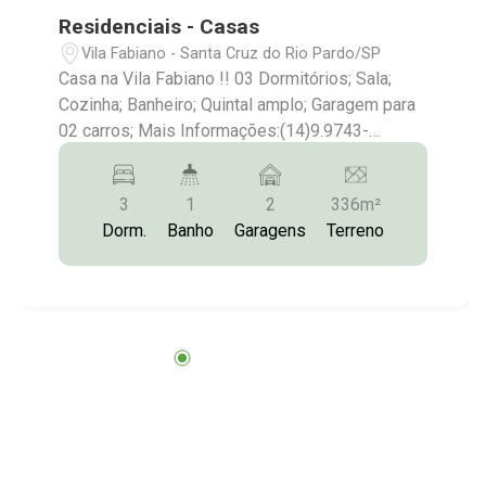
Residenciais - Casas
Vila Fabiano - Santa Cruz do Rio Pardo/SP
Casa na Vila Fabiano !! 03 Dormitórios; Sala;
Cozinha; Banheiro; Quintal amplo; Garagem para
02 carros; Mais Informações:(14)9.9743-
9789/9.9613-5228/3372-2528
3
1
2
336m²
Dorm.
Banho
Garagens
Terreno