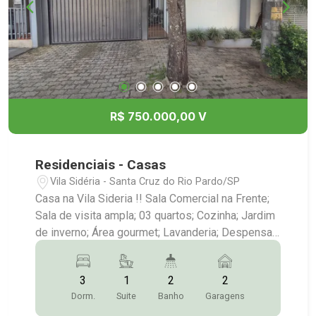
R$ 750.000,00 V
Residenciais - Casas
Vila Sidéria - Santa Cruz do Rio Pardo/SP
Casa na Vila Sideria !! Sala Comercial na Frente;
Sala de visita ampla; 03 quartos; Cozinha; Jardim
de inverno; Área gourmet; Lavanderia; Despensa;
Quintal amplo; Mais Informações:(14)9.9743-
9789/9.9613-5228/3372-2528
3
1
2
2
Dorm.
Suite
Banho
Garagens