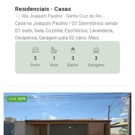
Residenciais - Casas
Vila Joaquim Paulino - Santa Cruz do Rio
Pardo/SP
Casa na Joaquim Paulino ! 03 Dormitórios sendo
01 suíte; Sala; Cozinha; Escritórios; Lavanderia;
Despensa; Garagem para 02 carro; Mais
Informações:(14)9.9743-9789/9.9613-
5228/3372-2528
3
1
3
3
Dorm.
Suite
Banho
Garagens
Cód.
2379