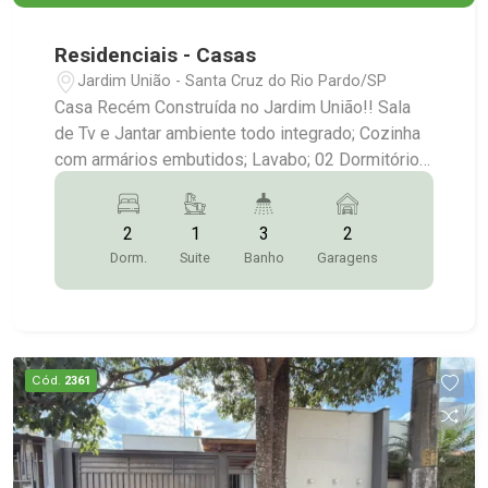
Residenciais - Casas
Jardim União - Santa Cruz do Rio Pardo/SP
Casa Recém Construída no Jardim União!! Sala
de Tv e Jantar ambiente todo integrado; Cozinha
com armários embutidos; Lavabo; 02 Dormitórios
sendo 01 com suíte e closet; Área Gourmet com
churrasqueira, piscina; Garagem para 02 carros;
2
1
3
2
Mais Informações:(14)9.9743-9789/9.9613-
Dorm.
Suite
Banho
Garagens
5228/3372-2528
Cód.
2361