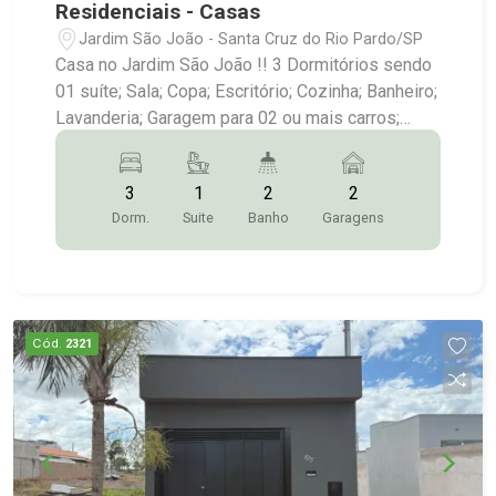
Residenciais - Casas
Jardim São João - Santa Cruz do Rio Pardo/SP
Casa no Jardim São João !! 3 Dormitórios sendo
01 suíte; Sala; Copa; Escritório; Cozinha; Banheiro;
Lavanderia; Garagem para 02 ou mais carros;
Mais Informações:(14)9.9743-9789/9.9613-
5228/3372-2528
3
1
2
2
Dorm.
Suite
Banho
Garagens
Cód.
2321