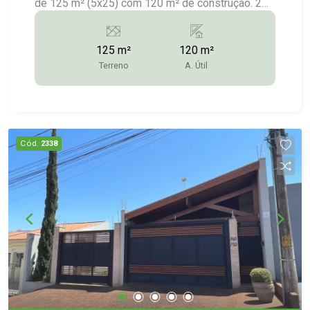
de 125 m² (5x25) com 120 m² de construção. 2
dormitórios (1 suíte) Sala Cozinha Banheiro
social Lavanderia coberta Garagem para 2 carros
125 m²
120 m²
Mais informações: (14) 3372-2528 / (14) 99743-
Terreno
A. Útil
9789 (vendas)
Cód.
2338