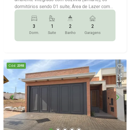
dormitórios sendo 01 suíte; Área de Lazer com
Churrasqueira, Piscina aquecida; Garagem para 02
carros; Mais Informações:(14)9.9743-
3
1
2
2
9789/9.9613-5228/3372-2528
Dorm.
Suite
Banho
Garagens
Cód.
2393