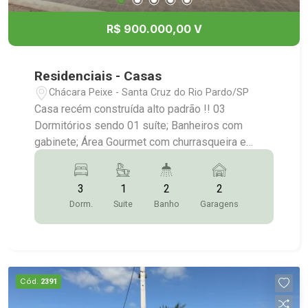
R$ 900.000,00 V
Residenciais - Casas
Chácara Peixe - Santa Cruz do Rio Pardo/SP
Casa recém construída alto padrão !! 03
Dormitórios sendo 01 suíte; Banheiros com
gabinete; Área Gourmet com churrasqueira e
quintal; Jardim de Inverno; Sala integrada com a
cozinha; Cozinha com armário feito sob medida;
3
1
2
2
Lavanderia; Garagem p/ 2 carros. Mais
Dorm.
Suite
Banho
Garagens
Informações:(14)9.9743-9789/9.9613-
5228/3372-2528
Cód.
2391