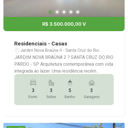
R$ 3.500.000,00 V
Residenciais - Casas
Jardim Nova Braúna II - Santa Cruz do Rio
Pardo/SP
JARDIM NOVA BRAÚNA 2 ? SANTA CRUZ DO RIO
PARDO - SP Arquitetura contemporânea com vida
integrada ao lazer. Uma residência recém
construída para quem busca privacidade,
tecnologia e acabamento superior. A área social
3
3
5
3
se abre para a piscina, o forro em Cumaru aquece
Dorm.
Suítes
Banho
Garagens
os ambientes e os grandes panos de vidro
conectam sala, cozinha, jantar, jardim e área
gourmet. Terreno de 500 m² e casa com
aproximadamente 400 m². Automação:
Residência 100% automatizada com integração