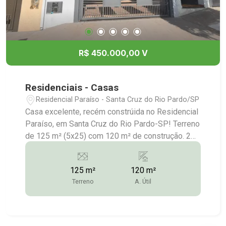
R$ 450.000,00 V
Residenciais - Casas
Residencial Paraíso - Santa Cruz do Rio Pardo/SP
Casa excelente, recém constrúida no Residencial
Paraíso, em Santa Cruz do Rio Pardo-SP! Terreno
de 125 m² (5x25) com 120 m² de construção. 2
dormitórios (1 suíte) Sala Cozinha Banheiro
social Lavanderia coberta Garagem para 2 carros
125 m²
120 m²
Mais informações: (14) 3372-2528 / (14) 99743-
Terreno
A. Útil
9789 (vendas)