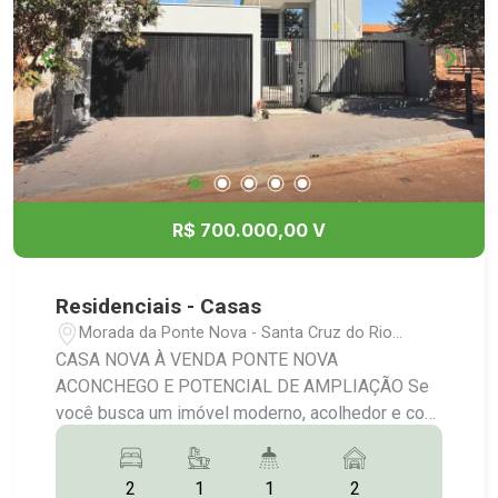
R$ 700.000,00 V
Residenciais - Casas
Morada da Ponte Nova - Santa Cruz do Rio
Pardo/SP
CASA NOVA À VENDA PONTE NOVA
ACONCHEGO E POTENCIAL DE AMPLIAÇÃO Se
você busca um imóvel moderno, acolhedor e com
espaço para crescer, essa casa vai te
surpreender! Diferenciais que encantam: Casa
2
1
1
2
recém construída Excelente padrão de