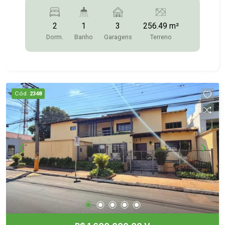
9789/9.9613-5228/3372-2528
9789/9.9613-5228/3372-2528
2
1
3
256.49 m²
Dorm.
Banho
Garagens
Terreno
Cód.
2348