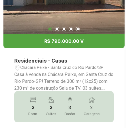
R$ 790.000,00 V
Residenciais - Casas
Chácara Peixe - Santa Cruz do Rio Pardo/SP
Casa à venda na Chácara Peixe, em Santa Cruz do
Rio Pardo-SP! Terreno de 300 m² (12x25) com
230 m² de construção Sala de TV; 03 suítes;
Cozinha planejada; Banheiro social; Lavanderia
coberta Garagem para 2 carros Quintal gramado;
3
3
3
2
Despensa; Área Gourmet com churrasqueira;
Dorm.
Suítes
Banho
Garagens
Mais informações: (14) 3372-2528 / (14) 99743-
9789 (vendas) / (14) 3372-1790 /