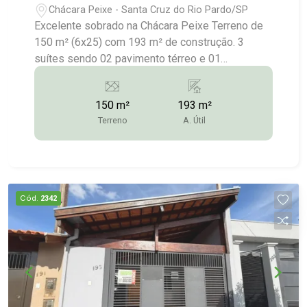
Chácara Peixe - Santa Cruz do Rio Pardo/SP
Excelente sobrado na Chácara Peixe Terreno de
150 m² (6x25) com 193 m² de construção. 3
suítes sendo 02 pavimento térreo e 01
pavimento superior 1 lavabo Sala ampla Cozinha
com armários Banheiros com gabinetes
150 m²
193 m²
Lavanderia coberta Energia Solar Churrasqueira
Terreno
A. Útil
Garagem para 02 carros Mais informações: (14)
3372-2528 / (14) 99743-9789 (vendas)
Cód.
2342