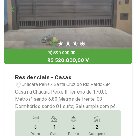
Banheira; DIFERENCIAIS Imóvel muito bem
construído Excelente padrão de acabamento;
Ambientes amplos e bem distribuídos; 01 suíte
externa (ideal para visitas ou serviço); Garagem
para 02 carros grandes; Localização central
privilegiada;
R$ 590.000,00
R$ 520.000,00 V
Residenciais - Casas
Chácara Peixe - Santa Cruz do Rio Pardo/SP
Casa na Chácara Peixe !! Terreno de 170,00
Metros² sendo 6.80 Metros de frente; 03
Dormitórios sendo 01 suíte; Sala ampla com pé
direito alto e madeira; Cozinha ampla;
Churrasqueira; Lavanderia; 02 Banheiros; Garagem
3
1
2
2
pra 2 camionetes; Mais Informações:(14)9.9743-
Dorm.
Suite
Banho
Garagens
9789/9.9613-5228/3372-2528