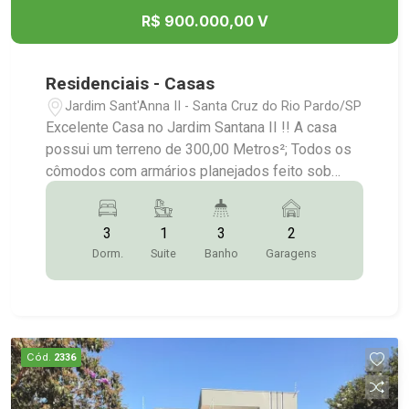
R$ 900.000,00 V
Residenciais - Casas
Jardim Sant'Anna II - Santa Cruz do Rio Pardo/SP
Excelente Casa no Jardim Santana II !! A casa
possui um terreno de 300,00 Metros²; Todos os
cômodos com armários planejados feito sob
medida; 03 Dormitórios sendo 01 suíte todos
com Ar-condicionados; 03 banheiros; Salas com
3
1
3
2
ar-condicionado; Cozinha planejada; Espaço
Dorm.
Suite
Banho
Garagens
Gourmet amplo; Área verde; Painel Fotovoltaico;
Garagem para 02 carros; Entre em contato:
(14)9.9743-9789/9.9613-5228/3372-2528
Cód.
2336