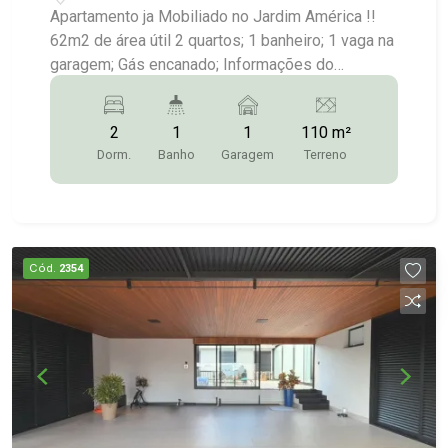
Apartamento ja Mobiliado no Jardim América !!
62m2 de área útil 2 quartos; 1 banheiro; 1 vaga na
garagem; Gás encanado; Informações do
condomínio: Condomínio: R$250,00/mês
Academia; Elevador; Localização; Jardim América,
2
1
1
110 m²
Santa Cruz do Rio Pardo Diferenciais Ar-
Dorm.
Banho
Garagem
Terreno
condicionado em todos os cômodos Móveis
planejados em todos os ambientes Sacada
fechada em vidro; Mais Informações:(14)9.9743-
9789/9.9613-5228/3372/2528
Cód.
2354