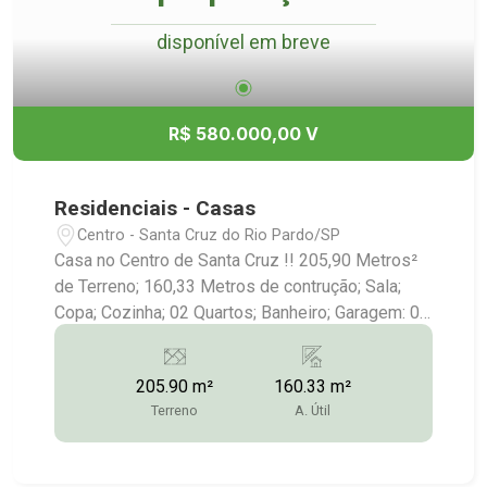
disponível em breve
R$ 580.000,00 V
Residenciais - Casas
Centro - Santa Cruz do Rio Pardo/SP
Casa no Centro de Santa Cruz !! 205,90 Metros²
de Terreno; 160,33 Metros de contrução; Sala;
Copa; Cozinha; 02 Quartos; Banheiro; Garagem: 02
Carros; Mais Informações:(14)9.9743-
9789/9.9613-5228/3372-2528
205.90 m²
160.33 m²
Terreno
A. Útil