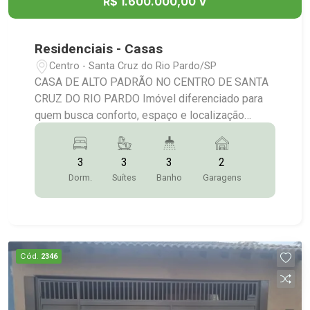
R$ 1.600.000,00 V
Residenciais - Casas
Centro - Santa Cruz do Rio Pardo/SP
CASA DE ALTO PADRÃO NO CENTRO DE SANTA
CRUZ DO RIO PARDO Imóvel diferenciado para
quem busca conforto, espaço e localização
privilegiada, situado no coração da cidade.
Localização: Centro / Santa Cruz do Rio
3
3
3
2
Pardo/SP Terreno: 384 m² Construção: 399,84 m²
Dorm.
Suítes
Banho
Garagens
DISTRIBUIÇÃO DO IMÓVEL Piso Térreo: Sala de
estar ampla; Sala de TV espaçosa; Sala de jantar;
Escritório; Lavabo; 01 suíte; Cozinha com
armários embutidos; Despensa de alimentos;
Despensa de louças; Lavanderia com armários
Cód.
2346
planejados; Piso Superior: 02 suítes; Sala íntima;
Lavabo; Cozinha de apoio; Destaque para a suíte
master com: Closet amplo; Banheiro com 02 pias;