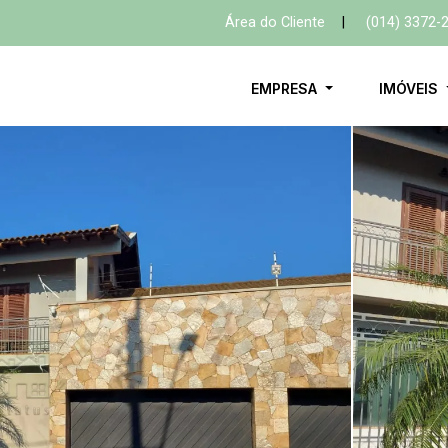
Área do Cliente
|
(014) 3372-
EMPRESA
IMÓVEIS