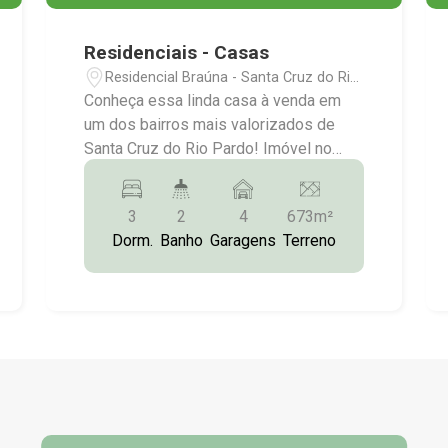
Residenciais - Casas
Residencial Braúna - Santa Cruz do Rio
Pardo/SP
Conheça essa linda casa à venda em
um dos bairros mais valorizados de
Santa Cruz do Rio Pardo! Imóvel no
Residencial Braúna, com 3 dormitórios,
sendo 1 suíte com closet e jardim
3
2
4
673m²
privativo, sala ampla de TV, cozinha
Dorm.
Banho
Garagens
Terreno
planejada, lavanderia coberta, área
gourmet contendo churrasqueira,
ambiente planejado, ofurô spa com
hidro, piscina natural (ou biológica),
ducha, rede para descanso, tudo
rodeado por um lindo deck em madeira
nobre e paisagismo moderno! Entre em
contato para agendar uma visita: (14)
99743-9789 (Eduardo) /