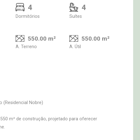
4
4
Dormitórios
Suítes
550.00 m²
550.00 m²
A. Terreno
A. Útil
o (Residencial Nobre)
 550 m² de construção, projetado para oferecer
he.