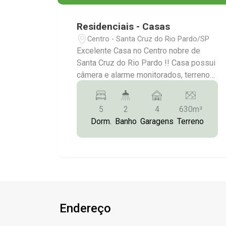
Residenciais - Casas
Centro - Santa Cruz do Rio Pardo/SP
Excelente Casa no Centro nobre de
Santa Cruz do Rio Pardo !! Casa possui
câmera e alarme monitorados, terreno
de 629,60 metros², sendo 28,30 de
frente; com 05 quartos sendo 04 suítes;
5
2
4
630m²
Sala ampla; Cozinha; 3 Banheiros; Copa;
Dorm.
Banho
Garagens
Terreno
Area de Serviço coberta; Despensa;
Quintal amplo com piscina;
Churrasqueira; Cozinha externa;
Banheiro; Garagem para 04 carros; Mais
informações:(14)9.9743-9789/9.9613-
5228/3372-2528
Endereço