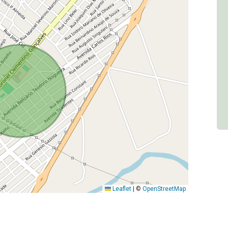
Leaflet
|
©
OpenStreetMap