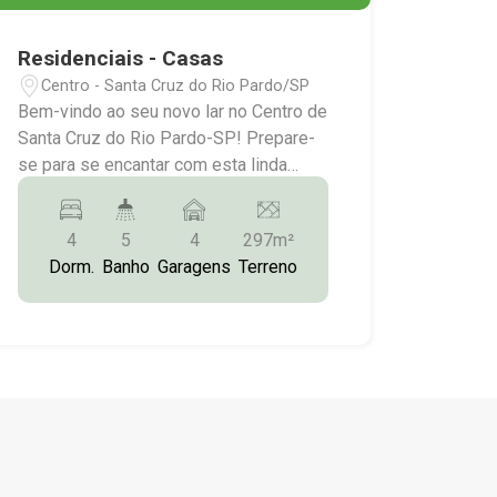
Residenciais - Casas
Centro - Santa Cruz do Rio Pardo/SP
Bem-vindo ao seu novo lar no Centro de
Santa Cruz do Rio Pardo-SP! Prepare-
se para se encantar com esta linda
casa, que oferece tudo o que você
precisa para uma vida tranquila e
4
5
4
297m²
confortável. Com um terreno espaçoso
Dorm.
Banho
Garagens
Terreno
de 297,30 m² e uma construção de
450,00 m², esta casa é o lar perfeito
para você e sua família. Na parte
superior da casa, você encontrará 03
suítes deslumbrantes, perfeitas para
relaxar após um longo dia de trabalho.
Com um hall de entrada aconchegante e
uma sala ampla, você terá espaço de
sobra para se divertir com seus amigos