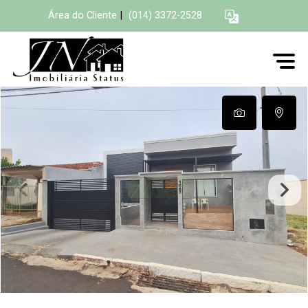
Área do Cliente
|
(014) 3372-2528