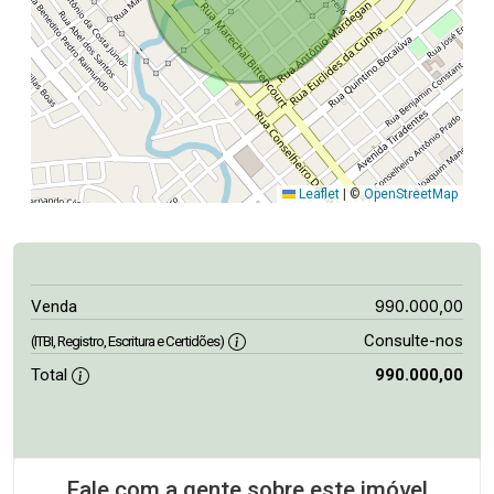
Leaflet
|
©
OpenStreetMap
990.000,00
Venda
Consulte-nos
(ITBI, Registro, Escritura e Certidões)
Total
990.000,00
Fale com a gente sobre este imóvel