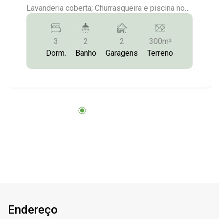
Lavanderia coberta; Churrasqueira e piscina nos
fundos; Garagem para 02 carros; Mais
Informações:(14)9.9743-9789/9.9613-
3
2
2
300m²
5228/3372-2528
Dorm.
Banho
Garagens
Terreno
Endereço