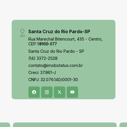
Santa Cruz do Rio Pardo-SP
Rua Marechal Bitencourt, 435 - Centro,
CEP:
18900-077
Santa Cruz do Rio Pardo - SP
(14) 3372-2528
contato@imobstatus.com.br
Creci: 37.861-J
CNPJ: 32.076.140/0001-30