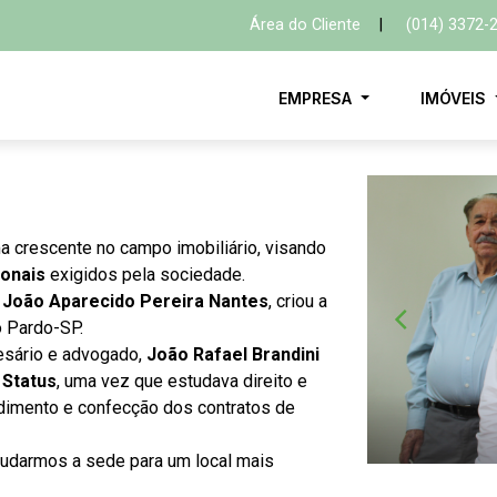
Área do Cliente
|
(014) 3372-
EMPRESA
IMÓVEIS
a crescente no campo imobiliário, visando
ionais
ex
igidos pela sociedade.
,
João Aparecido Pereira Nantes
, criou a
o Pardo-SP.
resário e advogado,
João Rafael Brandini
a Status
, uma vez que estudava direito e
ndimento e confecção dos contratos de
 mudarmos a sede para um local mais