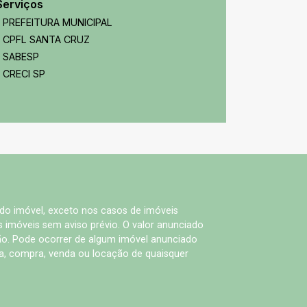
Serviços
PREFEITURA MUNICIPAL
CPFL SANTA CRUZ
SABESP
CRECI SP
 do imóvel, exceto nos casos de imóveis
us imóveis sem aviso prévio. O valor anunciado
ão. Pode ocorrer de algum imóvel anunciado
rva, compra, venda ou locação de quaisquer