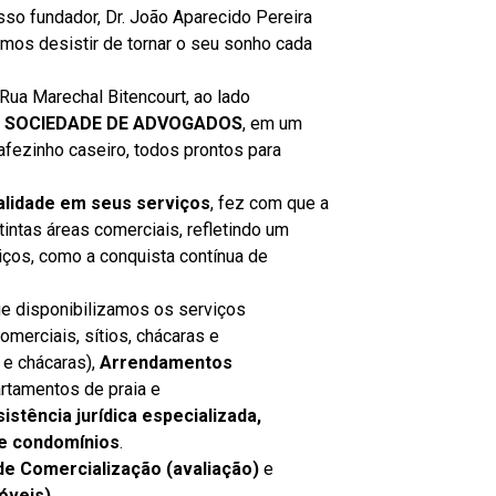
sso fundador, Dr. João Aparecido Pereira
mos desistir de tornar o seu sonho cada
 Rua Marechal Bitencourt, ao lado
 SOCIEDADE DE ADVOGADOS
, em um
afezinho caseiro, todos prontos para
alidade em seus serviços
, fez com que a
ntas áreas comerciais, refletindo um
ços, como a conquista contínua de
ue disponibilizamos os serviços
omerciais, sítios, chácaras e
e chácaras),
Arrendamentos
rtamentos de praia e
stência jurídica especializada,
e condomínios
.
de Comercialização
(avaliação)
e
óveis)