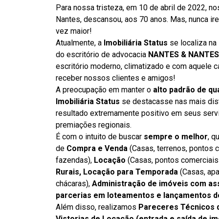
Para nossa tristeza, em 10 de abril de 2022, no
Nantes, descansou, aos 70 anos. Mas, nunca ire
vez maior!
Atualmente, a
Imobiliária Status
se localiza na
do escritório de advocacia
NANTES & NANTES
escritório moderno, climatizado e com aquele c
receber nossos clientes e amigos!
A preocupação em manter o
alto padrão de qu
Imobiliária Status
se destacasse nas mais disti
resultado extremamente positivo em seus servi
premiações regionais.
É com o intuito de buscar
sempre o melhor
, q
de
Compra e Venda
(Casas, terrenos, pontos c
fazendas),
Locação
(Casas, pontos comerciais 
Rurais, Locação para Temporada
(Casas, apa
chácaras),
Administração de imóveis com assi
parcerias em loteamentos e lançamentos d
Além disso, realizamos
Pareceres Técnicos 
Vistorias de Locação (entrada e saída de im