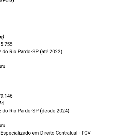
n)
15.755
 do Rio Pardo-SP (até 2022)
uru
l
79.146
74
z do Rio Pardo-SP (desde 2024)
uru
/
Especializado em Direito Contratual - FGV