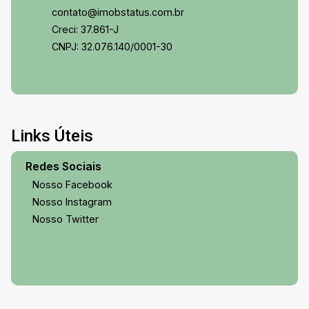
contato@imobstatus.com.br
Creci: 37.861-J
CNPJ: 32.076.140/0001-30
Links Úteis
Redes Sociais
Nosso Facebook
Nosso Instagram
Nosso Twitter