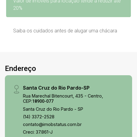
Valor de imóveis para locação tende a reduzir até
20%
Saiba os cuidados antes de alugar uma chácara
Endereço
Santa Cruz do Rio Pardo-SP
Rua Marechal Bitencourt, 435 - Centro,
CEP:
18900-077
Santa Cruz do Rio Pardo - SP
(14) 3372-2528
contato@imobstatus.com.br
Creci: 37.861-J