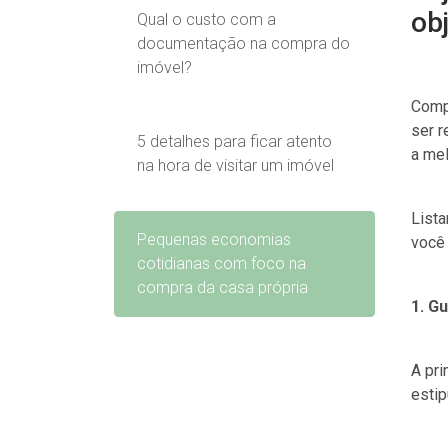
ob
Qual o custo com a
documentação na compra do
imóvel?
Compr
ser r
5 detalhes para ficar atento
a mel
na hora de visitar um imóvel
List
Pequenas economias
você 
cotidianas com foco na
compra da casa própria
1. G
A pri
estip