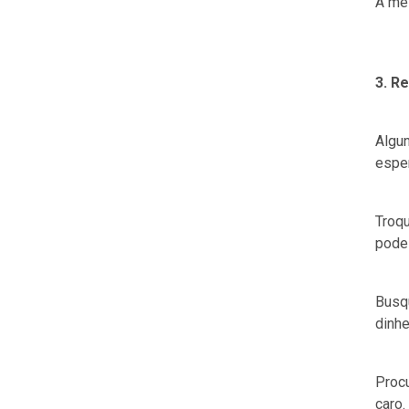
A mel
3. R
Algun
esper
Troq
pode
Busqu
dinhe
Procu
caro.