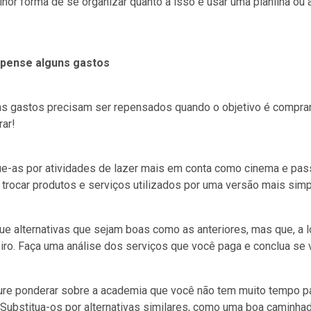
hor forma de se organizar quanto a isso é usar uma planilha ou 
epense alguns gastos
s gastos precisam ser repensados quando o objetivo é comprar
ar!
ue-as por atividades de lazer mais em conta como cinema e pas
 trocar produtos e serviços utilizados por uma versão mais si
e alternativas que sejam boas como as anteriores, mas que, a 
iro. Faça uma análise dos serviços que você paga e conclua se 
re ponderar sobre a academia que você não tem muito tempo pa
 Substitua-os por alternativas similares, como uma boa caminh