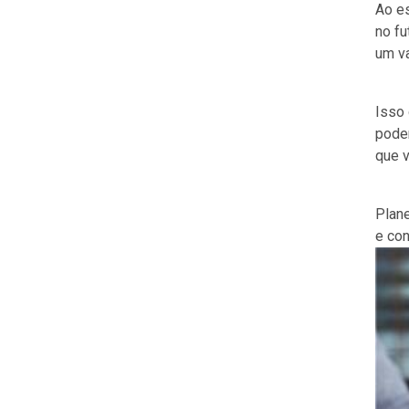
Ao e
no fu
um v
Isso 
poder
que v
Plane
e con