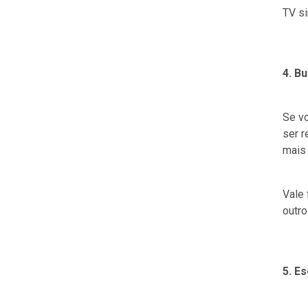
TV s
4. B
Se vo
ser r
mais 
Vale 
outro
5. E