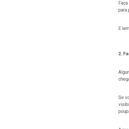
Faça
para 
E lem
2. F
Algu
cheg
Se vo
visib
poup