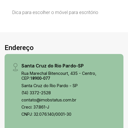
Dica para escolher o móvel para escritório
Endereço
Santa Cruz do Rio Pardo-SP
Rua Marechal Bitencourt, 435 - Centro,
CEP:
18900-077
Santa Cruz do Rio Pardo - SP
(14) 3372-2528
contato@imobstatus.com.br
Creci: 37.861-J
CNPJ: 32.076.140/0001-30