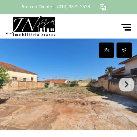
Área do Cliente
|
(014) 3372-2528