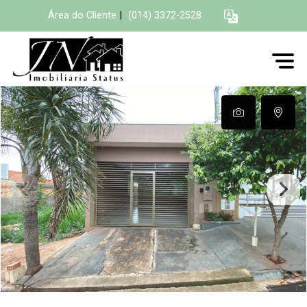
Área do Cliente
|
(014) 3372-2528