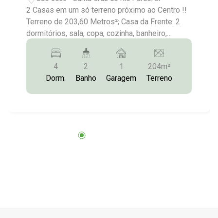
2 Casas em um só terreno próximo ao Centro !!
Terreno de 203,60 Metros²; Casa da Frente: 2
dormitórios, sala, copa, cozinha, banheiro,
dispensa, lavanderia, Garagem; Fundos: 02
dormitórios, sala, copa, cozinha, banheiro,
4
2
1
204m²
lavanderia e garagem para moto; Mais
Dorm.
Banho
Garagem
Terreno
Informações:(14)9.97439789/9.9613-
5228/3372-2528