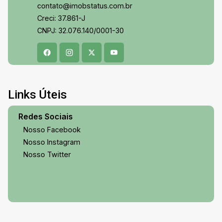
contato@imobstatus.com.br
Creci: 37.861-J
CNPJ: 32.076.140/0001-30
Links Úteis
Redes Sociais
Nosso Facebook
Nosso Instagram
Nosso Twitter