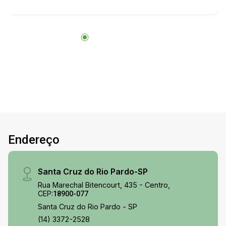
Endereço
Santa Cruz do Rio Pardo-SP
Rua Marechal Bitencourt, 435 - Centro,
CEP:
18900-077
Santa Cruz do Rio Pardo - SP
(14) 3372-2528