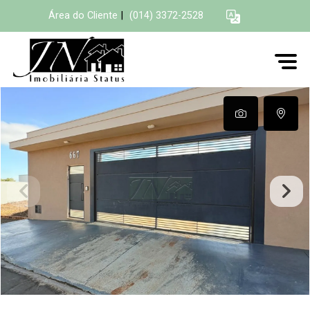
Área do Cliente
|
(014) 3372-2528