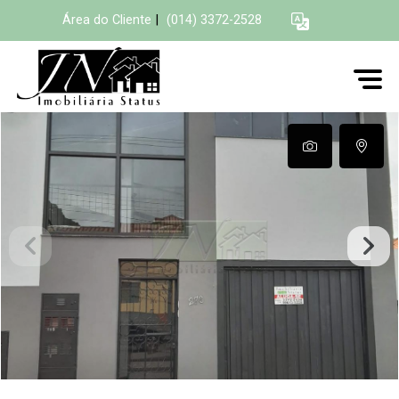
Área do Cliente
|
(014) 3372-2528