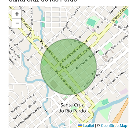
+
−
Leaflet
|
©
OpenStreetMap