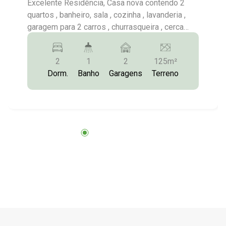
Pardo/SP
Excelente Residência, Casa nova contendo 2
quartos , banheiro, sala , cozinha , lavanderia ,
garagem para 2 carros , churrasqueira , cerca
elétrica e interfone
2
1
2
125m²
Dorm.
Banho
Garagens
Terreno