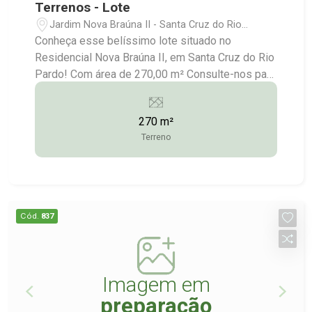
Terrenos - Lote
Jardim Nova Braúna II - Santa Cruz do Rio
Pardo/SP
Conheça esse belíssimo lote situado no
Residencial Nova Braúna II, em Santa Cruz do Rio
Pardo! Com área de 270,00 m² Consulte-nos para
maiores informações: (14) 3372-2528 / (14)
99743-9789
270 m²
Terreno
Cód.
837
Imagem em
preparação