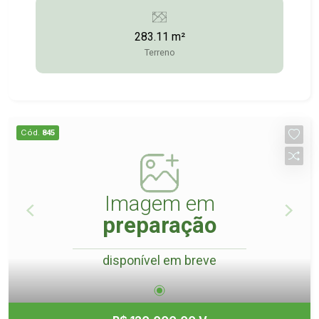
Consulte-nos para maiores informações: (14)
3372-2528 / (14) 99743-9789
283.11 m²
Terreno
Cód.
845
Imagem em
preparação
disponível em breve