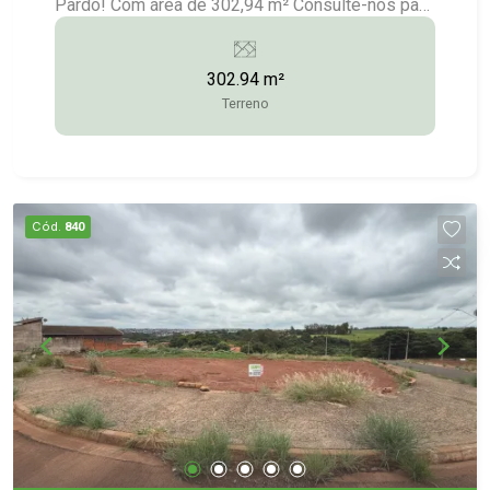
Pardo! Com área de 302,94 m² Consulte-nos para
maiores informações: (14) 3372-2528 / (14)
99743-9789
302.94 m²
Terreno
Cód.
840