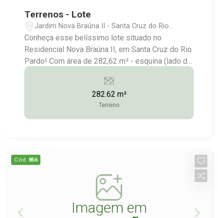
Terrenos - Lote
Jardim Nova Braúna II - Santa Cruz do Rio
Pardo/SP
Conheça esse belíssimo lote situado no
Residencial Nova Braúna II, em Santa Cruz do Rio
Pardo! Com área de 282,62 m² - esquina (lado de
cima da rua) Consulte-nos para maiores
informações: (14) 3372-2528 / (14) 99743-9789
282.62 m²
Terreno
Cód.
856
Imagem em