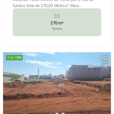
fundos total de 270,00 Metros²; Mais
Informações:(14)9.9743-9789/9.9613-
5228/3372-2528
270 m²
Terreno
Cód.
1733