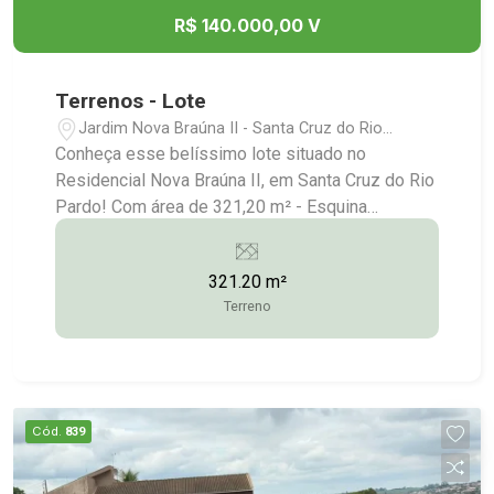
R$ 140.000,00 V
Terrenos - Lote
Jardim Nova Braúna II - Santa Cruz do Rio
Pardo/SP
Conheça esse belíssimo lote situado no
Residencial Nova Braúna II, em Santa Cruz do Rio
Pardo! Com área de 321,20 m² - Esquina
Consulte-nos para maiores informações: (14)
3372-2528 / (14) 99743-9789
321.20 m²
Terreno
Cód.
839