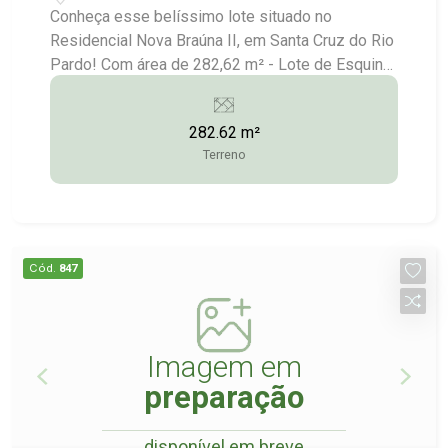
Pardo/SP
Conheça esse belíssimo lote situado no
Residencial Nova Braúna II, em Santa Cruz do Rio
Pardo! Com área de 282,62 m² - Lote de Esquina
Consulte-nos para maiores informações: (14)
3372-2528 / (14) 99743-9789
282.62 m²
Terreno
Cód.
847
Imagem em
preparação
disponível em breve