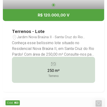
R$ 120.000,00 V
Terrenos - Lote
Jardim Nova Braúna II - Santa Cruz do Rio
Pardo/SP
Conheça esse belíssimo lote situado no
Residencial Nova Braúna II, em Santa Cruz do Rio
Pardo! Com área de 250,00 m² Consulte-nos para
maiores informações: (14) 3372-2528 / (14)
99743-9789
250 m²
Terreno
Cód.
853