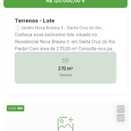
R$ 120.000,00 V
Terrenos - Lote
Jardim Nova Braúna II - Santa Cruz do Rio
Pardo/SP
Conheça esse belíssimo lote situado no
Residencial Nova Braúna II, em Santa Cruz do Rio
Pardo! Com área de 270,00 m² Consulte-nos para
maiores informações: (14) 3372-2528 / (14)
99743-9789
270 m²
Terreno
Cód.
844