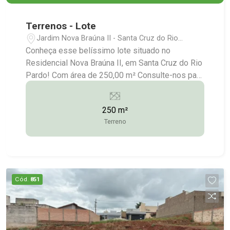
Terrenos - Lote
Jardim Nova Braúna II - Santa Cruz do Rio
Pardo/SP
Conheça esse belíssimo lote situado no
Residencial Nova Braúna II, em Santa Cruz do Rio
Pardo! Com área de 250,00 m² Consulte-nos para
maiores informações: (14) 3372-2528 / (14)
99743-9789
250 m²
Terreno
Cód.
851