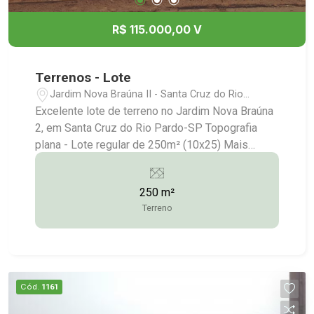
R$ 115.000,00 V
Terrenos - Lote
Jardim Nova Braúna II - Santa Cruz do Rio
Pardo/SP
Excelente lote de terreno no Jardim Nova Braúna
2, em Santa Cruz do Rio Pardo-SP Topografia
plana - Lote regular de 250m² (10x25) Mais
informações: (14) 3372-2528 / (14) 99743-9789
(Eduardo - Vendas) / vendas@imobstatus.com.br
250 m²
Terreno
Cód.
1161