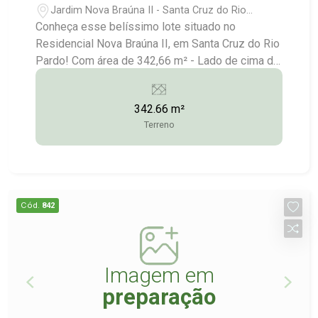
Jardim Nova Braúna II - Santa Cruz do Rio
Pardo/SP
Conheça esse belíssimo lote situado no
Residencial Nova Braúna II, em Santa Cruz do Rio
Pardo! Com área de 342,66 m² - Lado de cima da
rua Consulte-nos para maiores informações: (14)
3372-2528 / (14) 99743-9789
342.66 m²
Terreno
Cód.
842
Imagem em
preparação