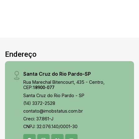
Endereço
Santa Cruz do Rio Pardo-SP
Rua Marechal Bitencourt, 435 - Centro,
CEP:
18900-077
Santa Cruz do Rio Pardo - SP
(14) 3372-2528
contato@imobstatus.com.br
Creci: 37.861-J
CNPJ: 32.076.140/0001-30