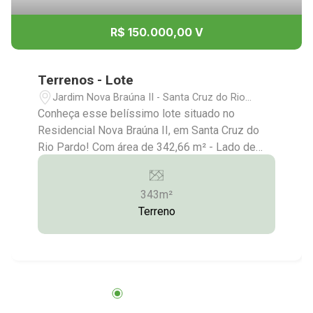
R$ 150.000,00 V
Terrenos - Lote
Jardim Nova Braúna II - Santa Cruz do Rio
Pardo/SP
Conheça esse belíssimo lote situado no
Residencial Nova Braúna II, em Santa Cruz do
Rio Pardo! Com área de 342,66 m² - Lado de
cima da rua Consulte-nos para maiores
informações: (14) 3372-2528 / (14) 99743-9789
343m²
Terreno