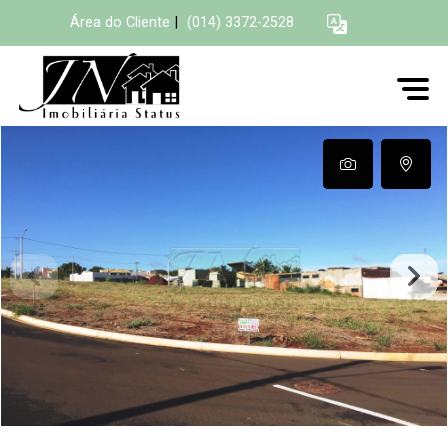
Área do Cliente
|
(014) 3372-2528