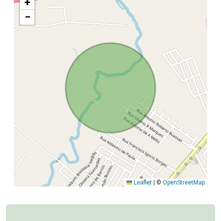
+
−
Leaflet
|
©
OpenStreetMap