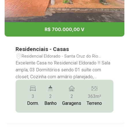
R$ 700.000,00 V
Residenciais - Casas
Residencial Eldorado - Santa Cruz do Rio
Pardo/SP
Excelente Casa no Residencial Eldorado !! Sala
ampla; 03 Dormitórios sendo 01 suíte com
closet; Cozinha com armário planejado,
despensa de alimentos; Banheiro Social; Nos
Fundos: Área de Serviço ampla; Quintal; Área de
3
2
2
363m²
Lazer com piscina churrasqueira e banheiro;
Dorm.
Banho
Garagens
Terreno
Quintal amplo; Garagem para 02 carros; Mais
Informações:(14)9.9743-9789/9.9613-
5228/3372-2528