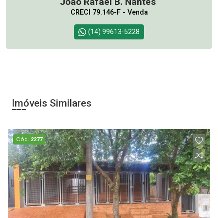
João Rafael B. Nantes
CRECI 79.146-F - Venda
(14) 99613-5228
Imóveis Similares
Cód.
2277