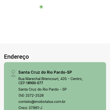
Endereço
Santa Cruz do Rio Pardo-SP
Rua Marechal Bitencourt, 435 - Centro,
CEP:
18900-077
Santa Cruz do Rio Pardo - SP
(14) 3372-2528
contato@imobstatus.com.br
Creci: 37.861-J