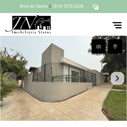
Área do Cliente
|
(014) 3372-2528