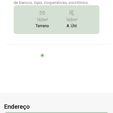
de bancos, lojas, cooperativas, escritórios
(Região de todas as agências bancárias da
cidade) -Medindo 162,83 m² Mais Informações:
162m²
163m²
(14) 3372-2528 (locação) / (14) 3372-1790
Terreno
A. Útil
(Locação) / locacao@imobstatus.com.br
Endereço