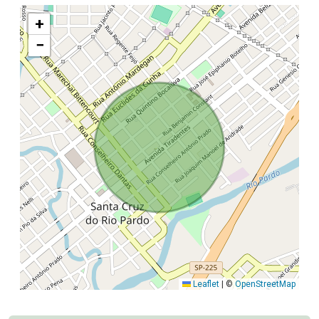
+
−
Leaflet
|
©
OpenStreetMap