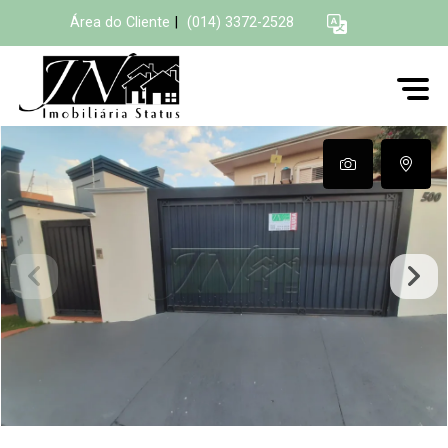
Área do Cliente
|
(014) 3372-2528