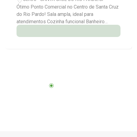
Ótimo Ponto Comercial no Centro de Santa Cruz
do Rio Pardo! Sala ampla, ideal para
atendimentos Cozinha funcional Banheiro
Observação: sem cobrança de IPTU Excelente
localização, perfeito para quem busca
visibilidade e movimento no centro da cidade!